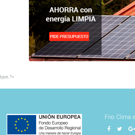
type; ?>
Frio Clima 