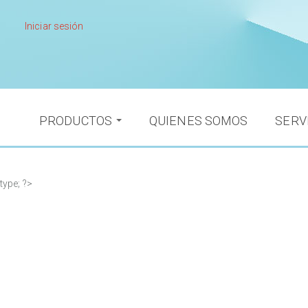
Pasar
al
Iniciar sesión
contenido
principal
PRODUCTOS
QUIENES SOMOS
SERV
type; ?>